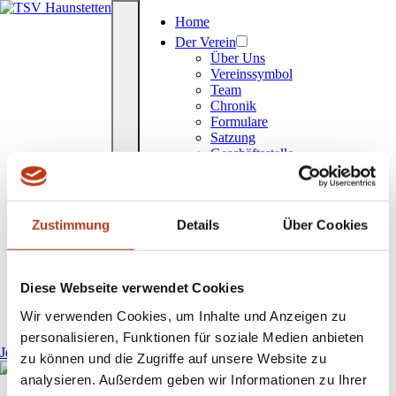
Home
Der Verein
Über Uns
Vereinssymbol
Team
Chronik
Formulare
Satzung
Geschäftsstelle
FAQ
Sportarten
Sportarten
Angebote für Kinder
Zustimmung
Details
Über Cookies
Kurse & Gesundheitssport
Kurse
Gesundheitssport
Diese Webseite verwendet Cookies
Neuigkeiten
Einrichtungen
Wir verwenden Cookies, um Inhalte und Anzeigen zu
Belegungen
personalisieren, Funktionen für soziale Medien anbieten
Jetzt Mitglied werden
zu können und die Zugriffe auf unsere Website zu
analysieren. Außerdem geben wir Informationen zu Ihrer